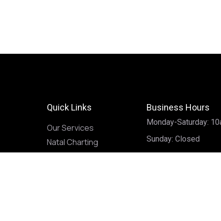
Quick Links
Business Hours
Monday-Saturday: 1
Our Services
Sunday: Closed
Natal Charting
Book a Reading
Classes
Contact
Privacy Policy