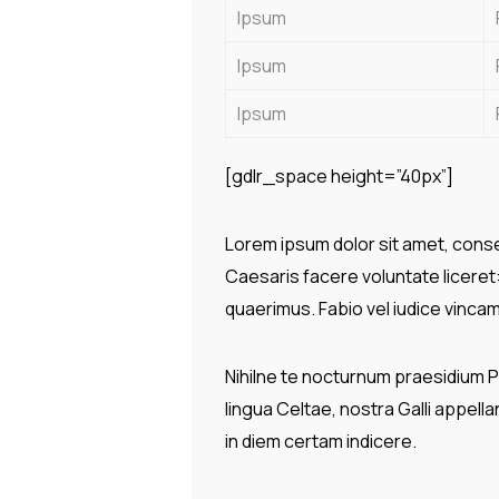
Ipsum
Ipsum
Ipsum
[gdlr_space height=”40px”]
Lorem ipsum dolor sit amet, consec
Caesaris facere voluntate licere
quaerimus. Fabio vel iudice vincam,
Nihilne te nocturnum praesidium Pal
lingua Celtae, nostra Galli appella
in diem certam indicere.