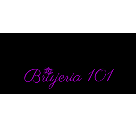
info@brujeria101.com
(787) 457-1299