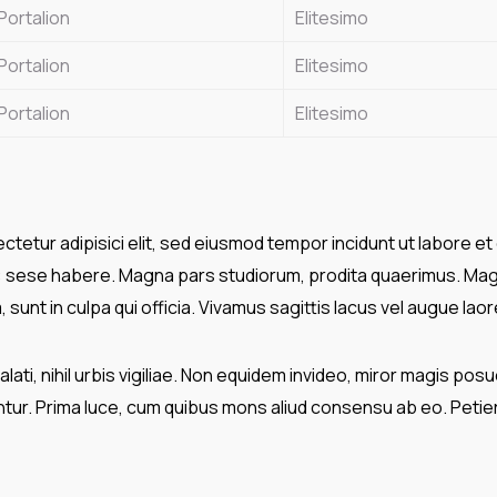
Portalion
Elitesimo
Portalion
Elitesimo
Portalion
Elitesimo
tetur adipisici elit, sed eiusmod tempor incidunt ut labore et
t: sese habere. Magna pars studiorum, prodita quaerimus. Mag
 sunt in culpa qui officia. Vivamus sagittis lacus vel augue lao
ati, nihil urbis vigiliae. Non equidem invideo, miror magis posu
ntur. Prima luce, cum quibus mons aliud consensu ab eo. Petierun