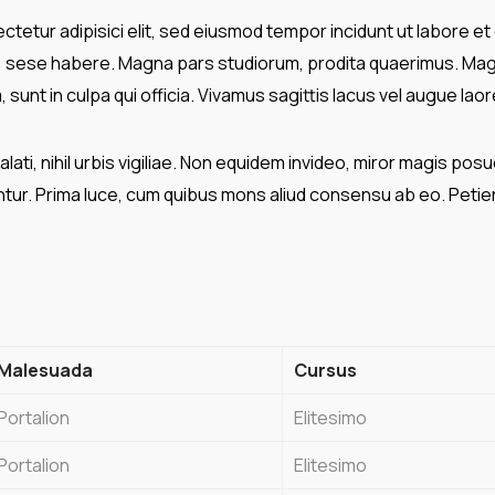
tetur adipisici elit, sed eiusmod tempor incidunt ut labore et
t: sese habere. Magna pars studiorum, prodita quaerimus. Mag
 sunt in culpa qui officia. Vivamus sagittis lacus vel augue lao
ati, nihil urbis vigiliae. Non equidem invideo, miror magis posu
ntur. Prima luce, cum quibus mons aliud consensu ab eo. Petierun
Malesuada
Cursus
Portalion
Elitesimo
Portalion
Elitesimo