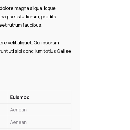
 dolore magna aliqua. Idque
na pars studiorum, prodita
reet rutrum faucibus.
ere velit aliquet. Qui ipsorum
t uti sibi concilium totius Galliae
Euismod
Aenean
Aenean