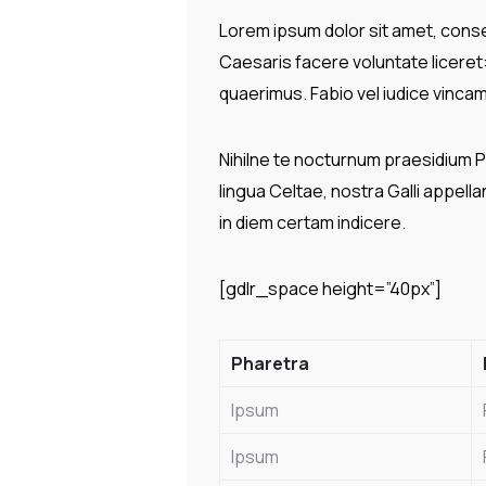
Lorem ipsum dolor sit amet, consec
Caesaris facere voluntate licere
quaerimus. Fabio vel iudice vincam,
Nihilne te nocturnum praesidium Pal
lingua Celtae, nostra Galli appella
in diem certam indicere.
[gdlr_space height=”40px”]
Pharetra
Ipsum
Ipsum