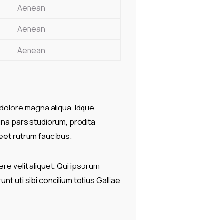
Aenean
Aenean
Aenean
 dolore magna aliqua. Idque
na pars studiorum, prodita
reet rutrum faucibus.
ere velit aliquet. Qui ipsorum
t uti sibi concilium totius Galliae