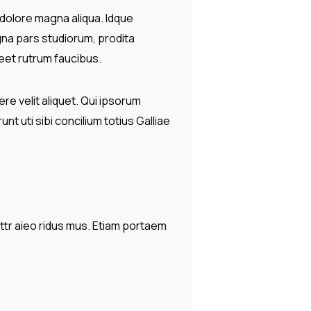
 dolore magna aliqua. Idque
na pars studiorum, prodita
reet rutrum faucibus.
ere velit aliquet. Qui ipsorum
t uti sibi concilium totius Galliae
ttr aieo ridus mus. Etiam portaem