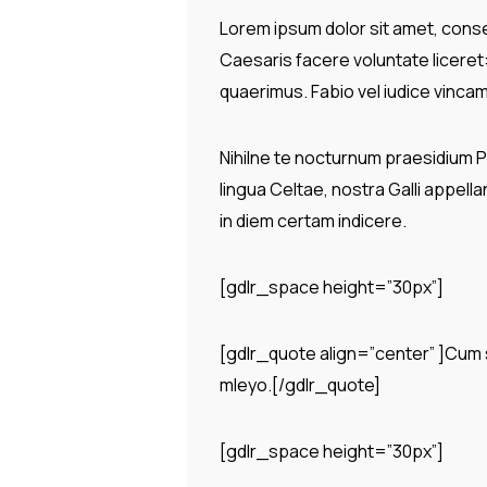
Lorem ipsum dolor sit amet, consec
Caesaris facere voluntate licere
quaerimus. Fabio vel iudice vincam,
Nihilne te nocturnum praesidium Pal
lingua Celtae, nostra Galli appella
in diem certam indicere.
[gdlr_space height=”30px”]
[gdlr_quote align=”center” ]Cum 
mleyo.[/gdlr_quote]
[gdlr_space height=”30px”]