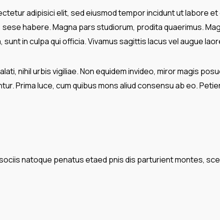
tetur adipisici elit, sed eiusmod tempor incidunt ut labore et
t: sese habere. Magna pars studiorum, prodita quaerimus. Mag
 sunt in culpa qui officia. Vivamus sagittis lacus vel augue lao
ati, nihil urbis vigiliae. Non equidem invideo, miror magis posu
ntur. Prima luce, cum quibus mons aliud consensu ab eo. Petierun
sociis natoque penatus etaed pnis dis parturient montes, sce