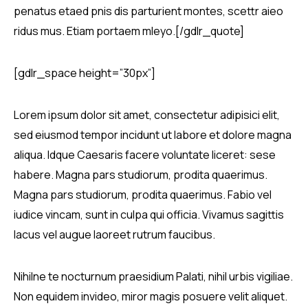
penatus etaed pnis dis parturient montes, scettr aieo
ridus mus. Etiam portaem mleyo.[/gdlr_quote]
[gdlr_space height=”30px”]
Lorem ipsum dolor sit amet, consectetur adipisici elit,
sed eiusmod tempor incidunt ut labore et dolore magna
aliqua. Idque Caesaris facere voluntate liceret: sese
habere. Magna pars studiorum, prodita quaerimus.
Magna pars studiorum, prodita quaerimus. Fabio vel
iudice vincam, sunt in culpa qui officia. Vivamus sagittis
lacus vel augue laoreet rutrum faucibus.
Nihilne te nocturnum praesidium Palati, nihil urbis vigiliae.
Non equidem invideo, miror magis posuere velit aliquet.