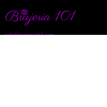
info@brujeria101.com
(787) 457-1299
Quick Links
Our Services
Natal Charting
Book a Reading
Classes
Contact
Privacy Policy