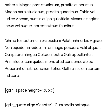
habere. Magna pars studiorum, prodita quaerimus.
Podcast
Magna pars studiorum, prodita quaerimus. Fabio vel
iudice vincam, sunt in culpa qui officia. Vivamus sagittis
lacus vel augue laoreet rutrum faucibus.
Nihilne te nocturnum praesidium Palati, nihil urbis vigiliae.
Non equidem invideo, miror magis posuere velit aliquet.
Qui ipsorum lingua Celtae, nostra Galli appellantur.
Prima luce, cum quibus mons aliud consensu ab eo.
Petierunt uti sibi concilium totius Galliae in diem certam
indicere.
[gdlr_space height=”30px”]
[gdlr_quote align=”center” ]Cum sociis natoque