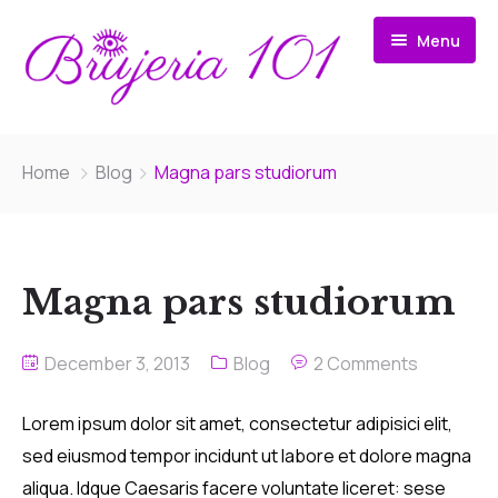
Menu
Home
Home
Blog
Magna pars studiorum
Services
Book a Reading
Palmistry
Magna pars studiorum
Events
Astrology
Appointments
Intuitive Reads
December 3, 2013
Blog
2 Comments
Contact
Divination & Magick Advice
Staff Appointment Management
Lorem ipsum dolor sit amet, consectetur adipisici elit,
sed eiusmod tempor incidunt ut labore et dolore magna
Get Your Natal Chart
Client Appointment Manager
aliqua. Idque Caesaris facere voluntate liceret: sese