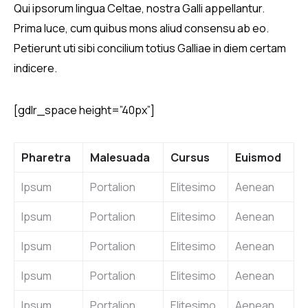
Qui ipsorum lingua Celtae, nostra Galli appellantur.
Prima luce, cum quibus mons aliud consensu ab eo.
Petierunt uti sibi concilium totius Galliae in diem certam
indicere.
[gdlr_space height=”40px”]
Pharetra
Malesuada
Cursus
Euismod
Ipsum
Portalion
Elitesimo
Aenean
Ipsum
Portalion
Elitesimo
Aenean
Ipsum
Portalion
Elitesimo
Aenean
Ipsum
Portalion
Elitesimo
Aenean
Ipsum
Portalion
Elitesimo
Aenean