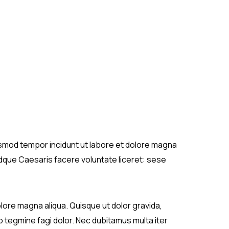
eiusmod tempor incidunt ut labore et dolore magna
Idque Caesaris facere voluntate liceret: sese
lore magna aliqua. Quisque ut dolor gravida,
b tegmine fagi dolor. Nec dubitamus multa iter