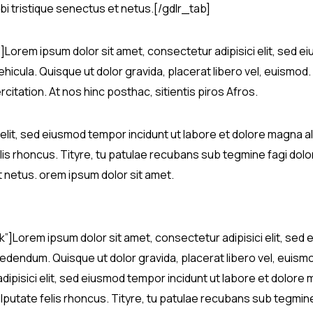
i tristique senectus et netus.[/gdlr_tab]
”]Lorem ipsum dolor sit amet, consectetur adipisici elit, sed 
hicula. Quisque ut dolor gravida, placerat libero vel, euismod. 
itation. At nos hinc posthac, sitientis piros Afros.
elit, sed eiusmod tempor incidunt ut labore et dolore magna ali
s rhoncus. Tityre, tu patulae recubans sub tegmine fagi dolor
 netus. orem ipsum dolor sit amet.
ck”]Lorem ipsum dolor sit amet, consectetur adipisici elit, sed
endum. Quisque ut dolor gravida, placerat libero vel, euismod.
dipisici elit, sed eiusmod tempor incidunt ut labore et dolore 
lputate felis rhoncus. Tityre, tu patulae recubans sub tegmine