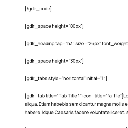
[/gdlr_code]
[gdlr_space height=”80px”]
[gdlr_heading tag=”h3″ size=”26px” font_weight
[gdlr_space height=”30px”]
[gdlr_tabs style=”horizontal” initial=”1″]
[gdlr_tab title=”Tab Title 1″ icon_title=”fa-file”
aliqua. Etiam habebis sem dicantur magna mollis e
habere. Idque Caesaris facere voluntate liceret: