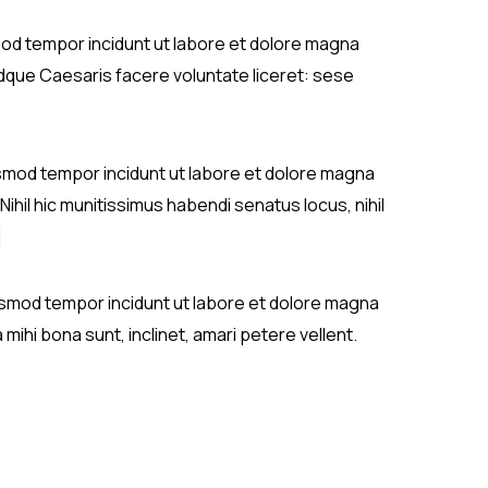
usmod tempor incidunt ut labore et dolore magna
Idque Caesaris facere voluntate liceret: sese
iusmod tempor incidunt ut labore et dolore magna
Nihil hic munitissimus habendi senatus locus, nihil
]
eiusmod tempor incidunt ut labore et dolore magna
ihi bona sunt, inclinet, amari petere vellent.