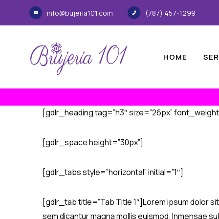
info@bujeria101.com
(787) 457-1299
HOME
SER
[gdlr_heading tag=”h3″ size=”26px” font_weigh
[gdlr_space height=”30px”]
[gdlr_tabs style=”horizontal” initial=”1″]
[gdlr_tab title=”Tab Title 1″]Lorem ipsum dolor si
sem dicantur magna mollis euismod. Inmensae subt