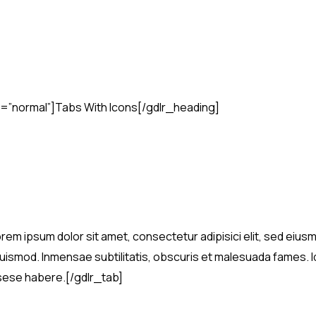
=”normal”]Tabs With Icons[/gdlr_heading]
]Lorem ipsum dolor sit amet, consectetur adipisici elit, sed ei
uismod. Inmensae subtilitatis, obscuris et malesuada fames. 
 sese habere.[/gdlr_tab]