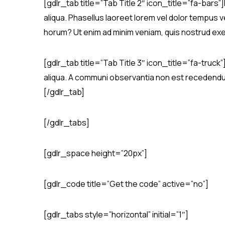
[gdlr_tab title=”Tab Title 2″ icon_title=”fa-bars”
aliqua. Phasellus laoreet lorem vel dolor tempus ve
horum? Ut enim ad minim veniam, quis nostrud exerc
[gdlr_tab title=”Tab Title 3″ icon_title=”fa-truck
aliqua. A communi observantia non est recedendum. 
[/gdlr_tab]
[/gdlr_tabs]
[gdlr_space height=”20px”]
[gdlr_code title=”Get the code” active=”no”]
[gdlr_tabs style=”horizontal” initial=”1″]