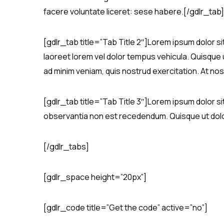
facere voluntate liceret: sese habere.[/gdlr_tab]
[gdlr_tab title=”Tab Title 2″]Lorem ipsum dolor si
laoreet lorem vel dolor tempus vehicula. Quisque u
ad minim veniam, quis nostrud exercitation. At nos 
[gdlr_tab title=”Tab Title 3″]Lorem ipsum dolor si
observantia non est recedendum. Quisque ut dolor g
[/gdlr_tabs]
[gdlr_space height=”20px”]
[gdlr_code title=”Get the code” active=”no”]