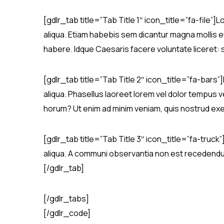
[gdlr_tab title=”Tab Title 1″ icon_title=”fa-file”
aliqua. Etiam habebis sem dicantur magna mollis e
habere. Idque Caesaris facere voluntate liceret:
[gdlr_tab title=”Tab Title 2″ icon_title=”fa-bars”
aliqua. Phasellus laoreet lorem vel dolor tempus ve
horum? Ut enim ad minim veniam, quis nostrud exerc
[gdlr_tab title=”Tab Title 3″ icon_title=”fa-truck
aliqua. A communi observantia non est recedendum. 
[/gdlr_tab]
[/gdlr_tabs]
[/gdlr_code]