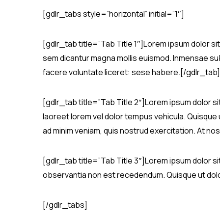
[gdlr_tabs style=”horizontal” initial=”1″]
[gdlr_tab title=”Tab Title 1″]Lorem ipsum dolor si
sem dicantur magna mollis euismod. Inmensae subt
facere voluntate liceret: sese habere.[/gdlr_tab]
[gdlr_tab title=”Tab Title 2″]Lorem ipsum dolor si
laoreet lorem vel dolor tempus vehicula. Quisque u
ad minim veniam, quis nostrud exercitation. At nos 
[gdlr_tab title=”Tab Title 3″]Lorem ipsum dolor si
observantia non est recedendum. Quisque ut dolor g
[/gdlr_tabs]