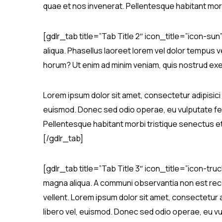
quae et nos invenerat. Pellentesque habitant morb
[gdlr_tab title=”Tab Title 2″ icon_title=”icon-sun
aliqua. Phasellus laoreet lorem vel dolor tempus ve
horum? Ut enim ad minim veniam, quis nostrud exerc
Lorem ipsum dolor sit amet, consectetur adipisici 
euismod. Donec sed odio operae, eu vulputate feli
Pellentesque habitant morbi tristique senectus et
[/gdlr_tab]
[gdlr_tab title=”Tab Title 3″ icon_title=”icon-tru
magna aliqua. A communi observantia non est reced
vellent. Lorem ipsum dolor sit amet, consectetur a
libero vel, euismod. Donec sed odio operae, eu vu