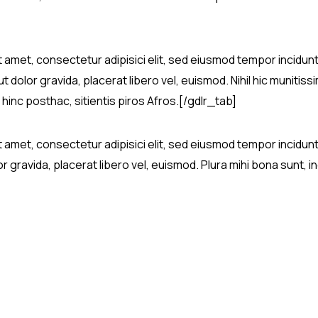
t amet, consectetur adipisici elit, sed eiusmod tempor incidun
t dolor gravida, placerat libero vel, euismod. Nihil hic munitis
hinc posthac, sitientis piros Afros.[/gdlr_tab]
t amet, consectetur adipisici elit, sed eiusmod tempor incidun
ravida, placerat libero vel, euismod. Plura mihi bona sunt, inc