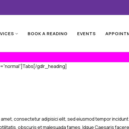
VICES
BOOK A READING
EVENTS
APPOINT
t=”normal”]Tabs[/gdlr_heading]
t amet, consectetur adipisici elit, sed eiusmod tempor incidun
ilitatis, obscuris et malesuada fames. Idque Caesaris facere