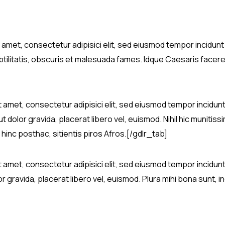
t amet, consectetur adipisici elit, sed eiusmod tempor incidun
ilitatis, obscuris et malesuada fames. Idque Caesaris facere
t amet, consectetur adipisici elit, sed eiusmod tempor incidun
t dolor gravida, placerat libero vel, euismod. Nihil hic munitis
hinc posthac, sitientis piros Afros.[/gdlr_tab]
t amet, consectetur adipisici elit, sed eiusmod tempor incidun
ravida, placerat libero vel, euismod. Plura mihi bona sunt, inc