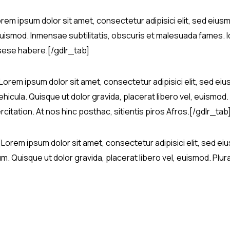
]Lorem ipsum dolor sit amet, consectetur adipisici elit, sed ei
uismod. Inmensae subtilitatis, obscuris et malesuada fames. 
 sese habere.[/gdlr_tab]
]Lorem ipsum dolor sit amet, consectetur adipisici elit, sed e
hicula. Quisque ut dolor gravida, placerat libero vel, euismod. 
itation. At nos hinc posthac, sitientis piros Afros.[/gdlr_tab
”]Lorem ipsum dolor sit amet, consectetur adipisici elit, sed 
Quisque ut dolor gravida, placerat libero vel, euismod. Plura m