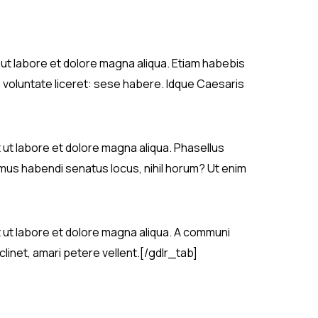
t ut labore et dolore magna aliqua. Etiam habebis
 voluntate liceret: sese habere. Idque Caesaris
t ut labore et dolore magna aliqua. Phasellus
simus habendi senatus locus, nihil horum? Ut enim
t ut labore et dolore magna aliqua. A communi
linet, amari petere vellent.[/gdlr_tab]