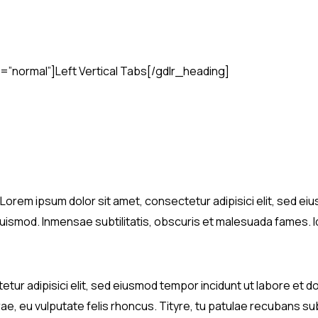
”normal”]Left Vertical Tabs[/gdlr_heading]
e”]Lorem ipsum dolor sit amet, consectetur adipisici elit, sed 
uismod. Inmensae subtilitatis, obscuris et malesuada fames. 
ur adipisici elit, sed eiusmod tempor incidunt ut labore et do
ae, eu vulputate felis rhoncus. Tityre, tu patulae recubans su