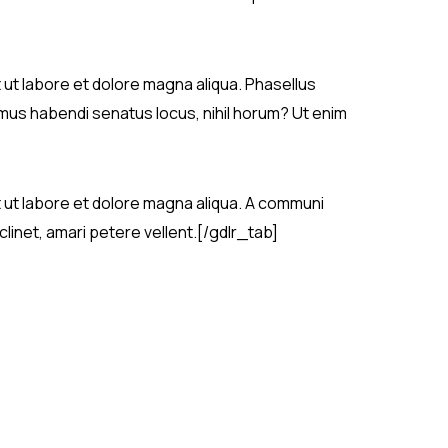
t ut labore et dolore magna aliqua. Phasellus
simus habendi senatus locus, nihil horum? Ut enim
t ut labore et dolore magna aliqua. A communi
linet, amari petere vellent.[/gdlr_tab]