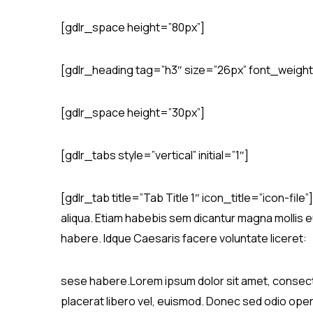
[gdlr_space height=”80px”]
[gdlr_heading tag=”h3″ size=”26px” font_weight=
[gdlr_space height=”30px”]
[gdlr_tabs style=”vertical” initial=”1″]
[gdlr_tab title=”Tab Title 1″ icon_title=”icon-fil
aliqua. Etiam habebis sem dicantur magna mollis e
habere. Idque Caesaris facere voluntate liceret:
sese habere.Lorem ipsum dolor sit amet, consectet
placerat libero vel, euismod. Donec sed odio oper